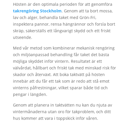
Hösten är den optimala perioden för att genomföra
takrengöring Stockholm
. Genom att ta bort mossa,
lav och alger, behandla taket med Grön-Fri,
inspektera pannor, rensa hängrännor och forsla bort
skräp, säkerställs ett långvarigt skydd och ett friskt
utseende.
Med vår metod som kombinerar mekanisk rengöring
och miljöanpassad behandling får taket det bästa
möjliga skyddet inför vintern. Resultatet är ett
välvårdat, hållbart och friskt tak med minskad risk för
skador och återväxt. Att boka taktvätt på hösten
innebär att du får ett tak som är redo att stå emot
vinterns påfrestningar, vilket sparar både tid och
pengar i längden.
Genom att planera in taktvätten nu kan du njuta av
vintermånaderna utan oro för takproblem, och ditt
hus kommer att vara i toppskick inför våren.